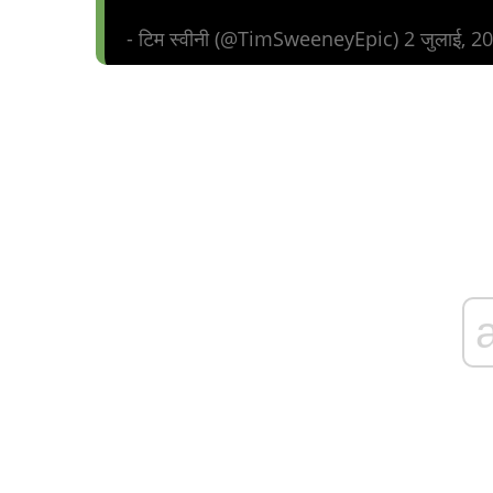
- टिम स्वीनी (@TimSweeneyEpic) 2 जुलाई, 2