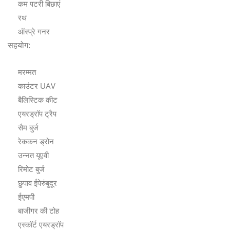
कम पटरी बिछाएं
रथ
ऑस्प्रे गनर
सहयोग:
मरम्मत
काउंटर UAV
बैलिस्टिक कीट
एयरड्रॉप ट्रैप
सैम बुर्ज
रेककन ड्रोन
उन्नत यूएवी
रिमोट बुर्ज
छुपाव ईपेरुंबुदूर
ईएमपी
बाजीगर की टोह
एस्कॉर्ट एयरड्रॉप