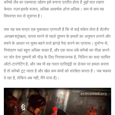
कॉम्बो लैब का एकमात्र उद्देश्य इसे बनाना प्रतीत होता है
मुझे याद रखना
केवल
नज़र
इसके बजाय, अधिक आकर्षक
होना
अधिक। कम से कम यह
विषयगत रूप से सुसंगत है।
क्या यह सब मात्रा एक मुकाबला प्रणाली है कि से कई संकेत लेता है
बैटमैन:
अरखम
श्रृंखला, वापस मारने से पहले दुश्मन के हमलों का अनुमान लगाने और
बचने के आधार पर मुक्त-बहने वाले झगड़े पैदा करने का प्रयास। दुर्भाग्य से,
नियंत्रण यहां बहुत अधिक सख्त हैं, और एक साथ लंबे कॉम्बो का पीछा करने
पर जोर देना दुश्मनों की भीड़ के लिए निराशाजनक है, निलिन का सदा भ्रमित
ऑटो-टारगेटिंग है, और जब भी वह गलत प्रतिद्वंद्वी या डेजल पर हमला करता
है तो कॉम्बो टूट जाता है और खेल कम कंघों को संरक्षित करता है। जब चकमा
दे रहा है, लेकिन अब नहीं, मैंने पाया है)।