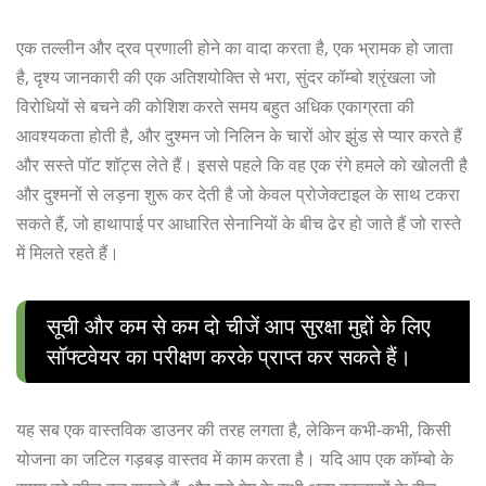
एक तल्लीन और द्रव प्रणाली होने का वादा करता है, एक भ्रामक हो जाता
है, दृश्य जानकारी की एक अतिशयोक्ति से भरा, सुंदर कॉम्बो श्रृंखला जो
विरोधियों से बचने की कोशिश करते समय बहुत अधिक एकाग्रता की
आवश्यकता होती है, और दुश्मन जो निलिन के चारों ओर झुंड से प्यार करते हैं
और सस्ते पॉट शॉट्स लेते हैं। इससे पहले कि वह एक रंगे हमले को खोलती है
और दुश्मनों से लड़ना शुरू कर देती है जो केवल प्रोजेक्टाइल के साथ टकरा
सकते हैं, जो हाथापाई पर आधारित सेनानियों के बीच ढेर हो जाते हैं जो रास्ते
में मिलते रहते हैं।
सूची और कम से कम दो चीजें आप सुरक्षा मुद्दों के लिए
सॉफ्टवेयर का परीक्षण करके प्राप्त कर सकते हैं।
यह सब एक वास्तविक डाउनर की तरह लगता है, लेकिन कभी-कभी, किसी
योजना का जटिल गड़बड़ वास्तव में काम करता है। यदि आप एक कॉम्बो के